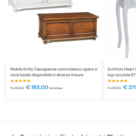
Mobile Emily Cassapanca colore bianco opaco e
Scrittoio Heart 
noce lucido disponibile in diverse misure
top nocciola 87
€
185,00
€
27
€
280,60
€
299,00
iva inclusa