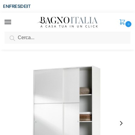
EN
FR
ES
DE
IT
0
Cerca
SCONTO del 3%
per ordini superiori ad € 1.800
Home
Arredo per la casa
Arredi per interni
Mobili da arredo
Armadio bianco lucido da 120x50xH200 cm con 2 ante scorrevoli e ripiani interni BM115
/
/
/
/