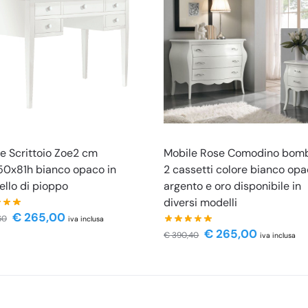
e Scrittoio Zoe2 cm
Mobile Rose Comodino bom
0x81h bianco opaco in
2 cassetti colore bianco op
llo di pioppo
argento e oro disponibile in
diversi modelli
€
265,00
60
iva inclusa
€
265,00
€
390,40
iva inclusa