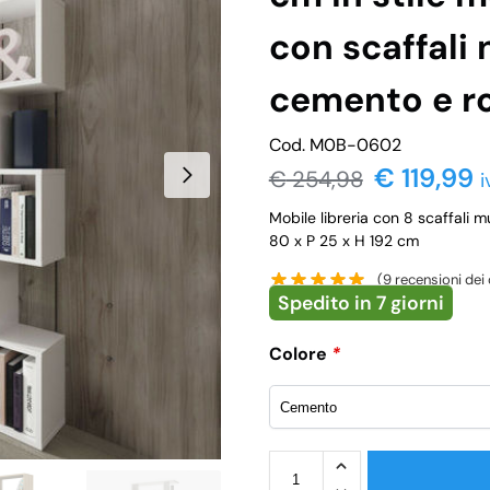
con scaffali 
cemento e r
Cod. M0B-0602
€ 119,99
€
254,98
i
Mobile libreria con 8 scaffali mu
80 x P 25 x H 192 cm
(
9
recensioni dei c
Spedito in 7 giorni
Colore
*