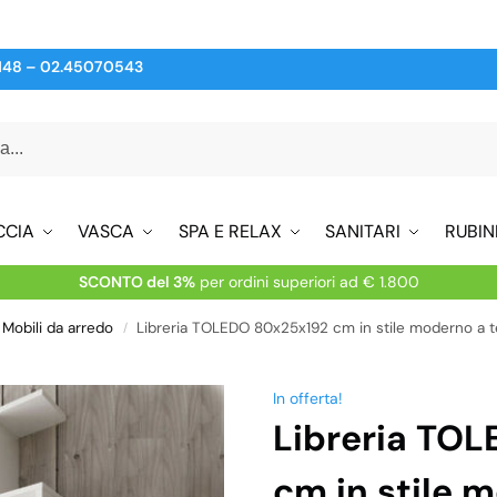
148
–
02.45070543
CCIA
VASCA
SPA E RELAX
SANITARI
RUBIN
SCONTO del 3%
per ordini superiori ad € 1.800
Mobili da arredo
Libreria TOLEDO 80x25x192 cm in stile moderno a ter
/
In offerta!
Libreria TO
cm in stile 