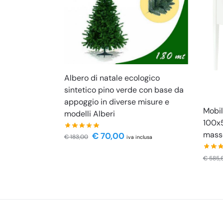
Albero di natale ecologico
sintetico pino verde con base da
appoggio in diverse misure e
Mobil
modelli Alberi
100x5
masse
€
70,00
€
183,00
iva inclusa
€
585,