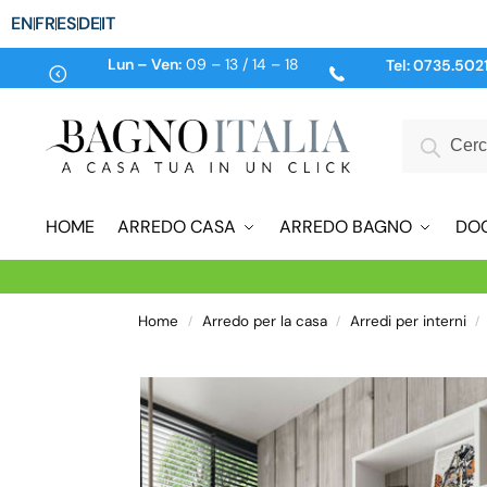
EN
FR
ES
DE
IT
Lun – Ven:
09 – 13 / 14 – 18
Tel:
0735.502
HOME
ARREDO CASA
ARREDO BAGNO
DO
Home
Arredo per la casa
Arredi per interni
/
/
/