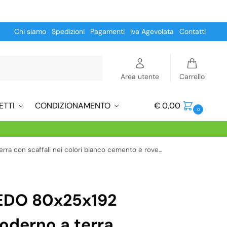
Chi siamo
Spedizioni
Pagamenti
Iva Agevolata
Contatti
Cerca
Area utente
Carrello
ETTI
CONDIZIONAMENTO
€
0,00
0
ra con scaffali nei colori bianco cemento e rovere
LEDO 80x25x192
moderno a terra