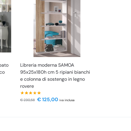
bato
Libreria moderna SAMOA
aco
95x25x180h cm 5 ripiani bianchi
e colonna di sostengo in legno
rovere
€
125,00
€
230,58
iva inclusa