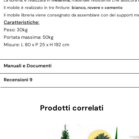
La libreria, è realizzata in
melanina,
materiale resistente
che assicura 
Il mobile è realizzato in tre
finiture:
bianco, rovere
e
cemento
Il mobile libreria viene consegnato da assemblare con dei supporti me
Caratteristiche:
Peso: 30kg
Portata massima: 50kg
Misure: L 80 x P 25 x H 192 cm
Manuali e Documenti
Recensioni
9
Prodotti correlati