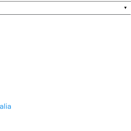
▼
alia