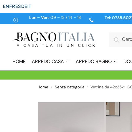
EN
FR
ES
DE
IT
Lun – Ven:
09 – 13 / 14 – 18
Tel:
0735.502
HOME
ARREDO CASA
ARREDO BAGNO
DO
Home
Senza categoria
Vetrina da 42x35xH160
/
/