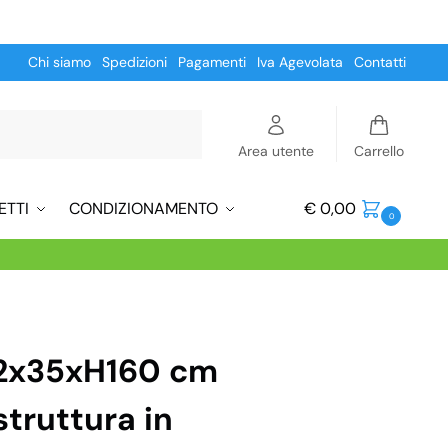
Chi siamo
Spedizioni
Pagamenti
Iva Agevolata
Contatti
Cerca
Area utente
Carrello
ETTI
CONDIZIONAMENTO
€
0,00
0
42x35xH160 cm
struttura in