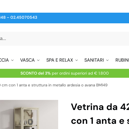
148
–
02.45070543
CCIA
VASCA
SPA E RELAX
SANITARI
RUBIN
SCONTO del 3%
per ordini superiori ad € 1.800
 cm con 1 anta e struttura in metallo ardesia o avana BM149
Vetrina da 
con 1 anta e 