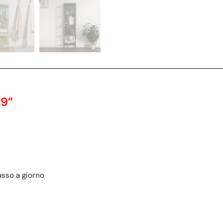
9”
asso a giorno