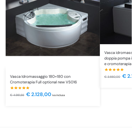
Vasca idromass
doppia pompa i
e cromoterapia 
€
2.
Vasca Idromassaggio 180×180 con
€
3.660,00
Cromoterapia Full optional new VS016
€
2.128,00
€
4.981,66
iva inclusa