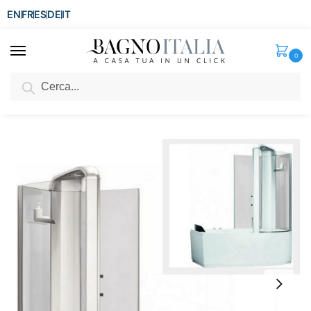
EN
FR
ES
DE
IT
0
Cerca
SCONTO del 3%
per ordini superiori ad € 1.800
Home
Vasca
Vasca Idromassaggio
Vasca idromassaggio con cabina doccia 170×85 cm 9 getti versione destra o sinsitra VS137
/
/
/