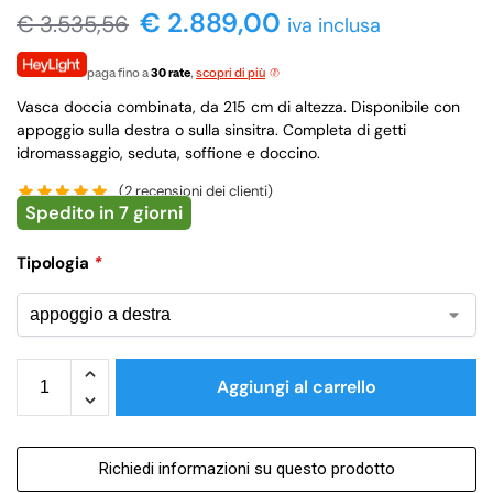
€ 2.889,00
€
3.535,56
iva inclusa
paga fino a
30 rate
,
scopri di più
Vasca doccia combinata, da 215 cm di altezza. Disponibile con
appoggio sulla destra o sulla sinsitra. Completa di getti
idromassaggio, seduta, soffione e doccino.
(
2
recensioni dei clienti)
Spedito in 7 giorni
Tipologia
*
Aggiungi al carrello
Richiedi informazioni su questo prodotto