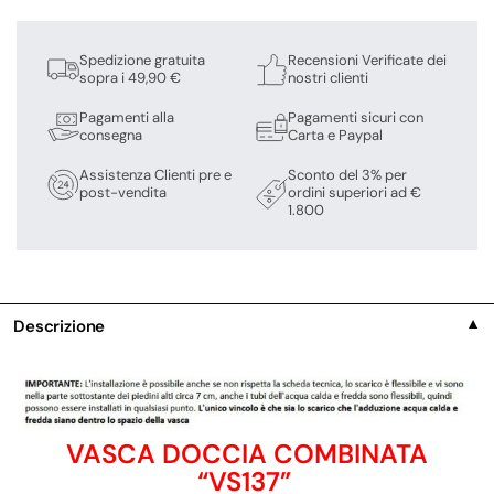
Spedizione gratuita
Recensioni Verificate dei
sopra i 49,90 €
nostri clienti
Pagamenti alla
Pagamenti sicuri con
consegna
Carta e Paypal
Assistenza Clienti pre e
Sconto del 3% per
post-vendita
ordini superiori ad €
1.800
Descrizione
▼
VASCA DOCCIA COMBINATA
“VS137”