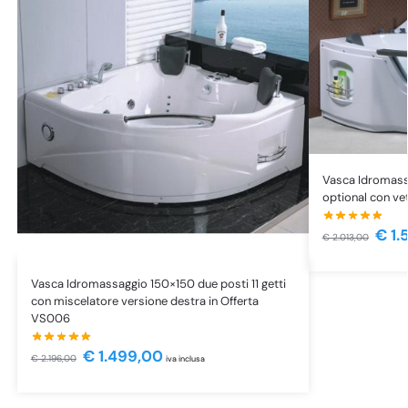
Vasca Idromassa
optional con ve
€
1.
€
2.013,00
Vasca Idromassaggio 150×150 due posti 11 getti
con miscelatore versione destra in Offerta
VS006
€
1.499,00
€
2.196,00
iva inclusa