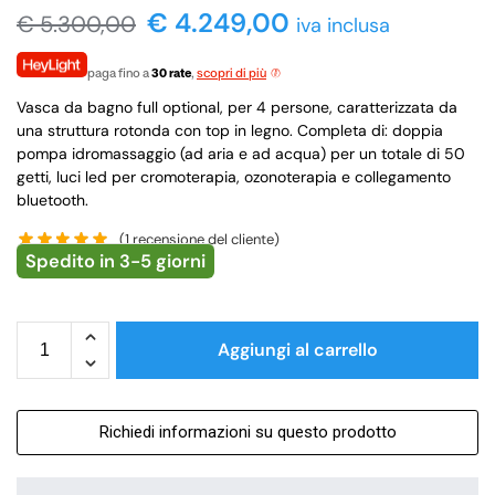
€
4.249,00
€
5.300,00
iva inclusa
paga fino a
30 rate
,
scopri di più
Vasca da bagno full optional, per 4 persone, caratterizzata da
una struttura rotonda con top in legno. Completa di: doppia
pompa idromassaggio (ad aria e ad acqua) per un totale di 50
getti, luci led per cromoterapia, ozonoterapia e collegamento
bluetooth.
(
1
recensione del cliente)
Spedito in 3-5 giorni
Aggiungi al carrello
Richiedi informazioni su questo prodotto