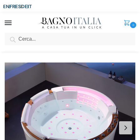
EN
FR
ES
DE
IT
0
Cerca
SCONTO del 3%
per ordini superiori ad € 1.800
Home
Vasca
Vasca Idromassaggio
Vasca idromassaggio circolare 195 cm 4 posti con top in legno, 50 getti, led e bluetooth VS178
/
/
/