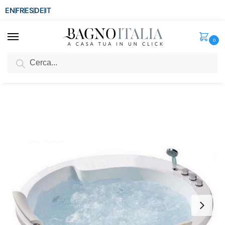
EN
FR
ES
DE
IT
0
Cerca
SCONTO del 3%
per ordini superiori ad € 1.800
Home
Senza categoria
Vasca idromassaggio circolare 160 cm da incasso con riscaldatore VS092
/
/