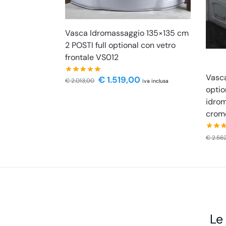
Vasca Idromassaggio 135×135 cm
2 POSTI full optional con vetro
frontale VS012
Vasca
€
1.519,00
€
2.013,00
iva inclusa
optio
idrom
crom
€
2.56
Le