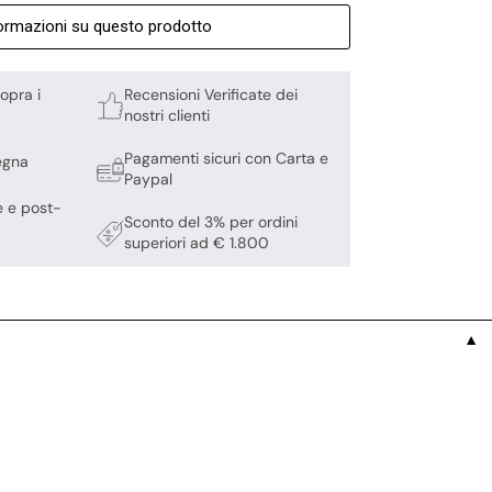
formazioni su questo prodotto
opra i
Recensioni Verificate dei
nostri clienti
Pagamenti sicuri con Carta e
egna
Paypal
e e post-
Sconto del 3% per ordini
superiori ad € 1.800
▼