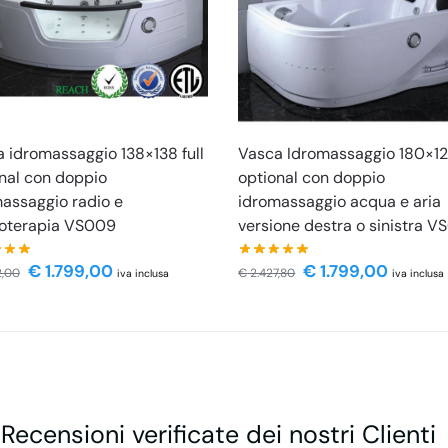
 idromassaggio 138×138 full
Vasca Idromassaggio 180×120
nal con doppio
optional con doppio
assaggio radio e
idromassaggio acqua e aria
oterapia VS009
versione destra o sinistra V
€
1.799,00
€
1.799,00
2,00
€
2.427,80
iva inclusa
iva inclusa
 Recensioni verificate dei nostri Clienti