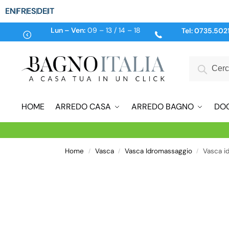
EN
FR
ES
DE
IT
Lun – Ven:
09 – 13 / 14 – 18
Tel:
0735.502
HOME
ARREDO CASA
ARREDO BAGNO
DO
Home
Vasca
Vasca Idromassaggio
Vasca i
/
/
/