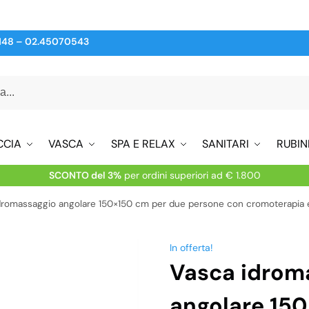
148
–
02.45070543
CCIA
VASCA
SPA E RELAX
SANITARI
RUBIN
SCONTO del 3%
per ordini superiori ad € 1.800
dromassaggio angolare 150×150 cm per due persone con cromoterapia 
In offerta!
Vasca idrom
angolare 15