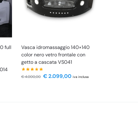
 full
Vasca idromassaggio 140×140
color nero vetro frontale con
getto a cascata VS041
S014
€
2.099,00
€
4.000,00
iva inclusa