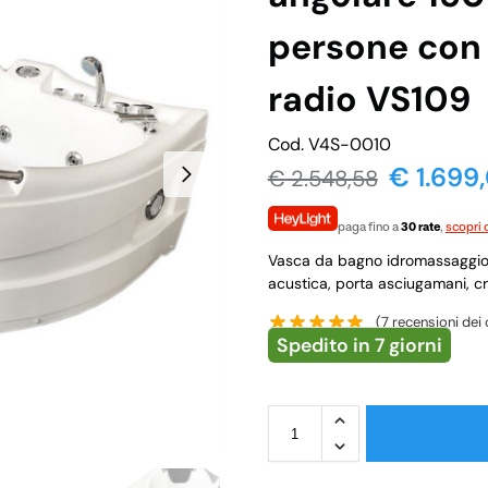
persone con
radio VS109
Cod. V4S-0010
€
1.699
€
2.548,58
paga fino a
30 rate
,
scopri d
Vasca da bagno idromassaggio c
acustica, porta asciugamani, c
(
7
recensioni dei c
Spedito in 7 giorni