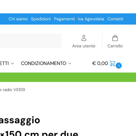
Chi siamo
Spedizioni
Pagamenti
Iva Agevolata
Contatti
Cerca
Area utente
Carrello
ETTI
CONDIZIONAMENTO
€
0,00
0
e radio VS109
assaggio
0×150 cm per due