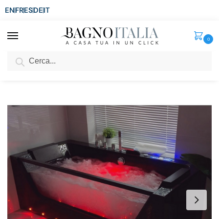
EN
FR
ES
DE
IT
0
Cerca
SCONTO del 3%
per ordini superiori ad € 1.800
Home
Vasca
Vasca Idromassaggio
Vasca idromassaggio 170×80 cm NERA con 30 getti doppia pompa riscaldatore e bluetooth VS153
/
/
/