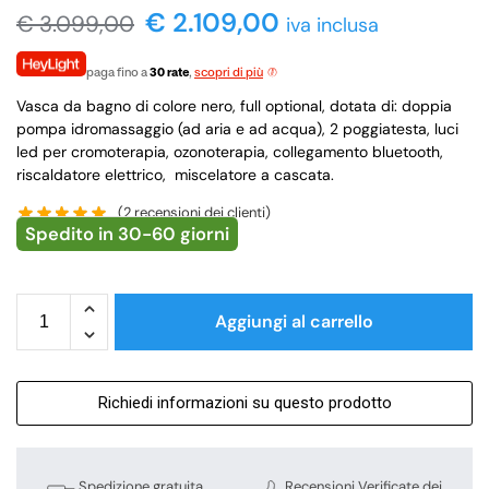
€
2.109,00
€
3.099,00
iva inclusa
paga fino a
30 rate
,
scopri di più
Vasca da bagno di colore nero, full optional, dotata di: doppia
pompa idromassaggio (ad aria e ad acqua), 2 poggiatesta, luci
led per cromoterapia, ozonoterapia, collegamento bluetooth,
riscaldatore elettrico, miscelatore a cascata.
(
2
recensioni dei clienti)
Spedito in 30-60 giorni
Aggiungi al carrello
Richiedi informazioni su questo prodotto
Spedizione gratuita
Recensioni Verificate dei