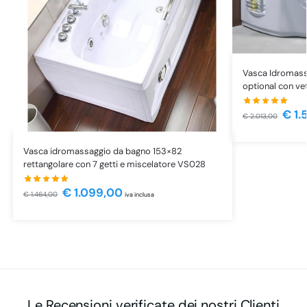
Vasca Idromassa
optional con ve
€
1.
€
2.013,00
Vasca idromassaggio da bagno 153×82
rettangolare con 7 getti e miscelatore VS028
€
1.099,00
€
1.464,00
iva inclusa
Le Recensioni verificate dei nostri Clienti