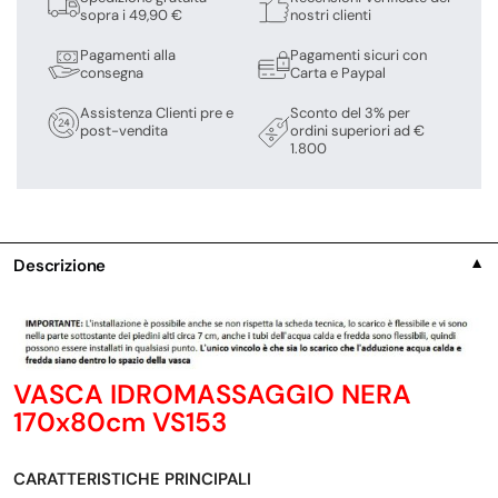
sopra i 49,90 €
nostri clienti
Pagamenti alla
Pagamenti sicuri con
consegna
Carta e Paypal
Assistenza Clienti pre e
Sconto del 3% per
post-vendita
ordini superiori ad €
1.800
Descrizione
▼
VASCA IDROMASSAGGIO NERA
170x80cm VS153
CARATTERISTICHE PRINCIPALI