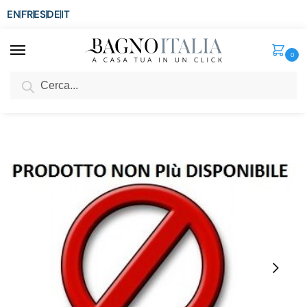
EN
FR
ES
DE
IT
0
Cerca
SCONTO del 3%
per ordini superiori ad € 1.800
Home
Senza categoria
Vasca Idromassaggio 160×160 2 posti doppia con WHIRPOOL E AIRPOOL
/
/