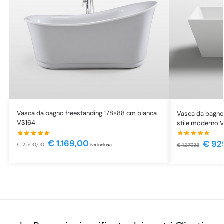
Vasca da bagno freestanding 178×88 cm bianca
Vasca da bagno
VS164
stile moderno
€
1.169,00
€
92
€
2.500,00
€
1.377,38
iva inclusa