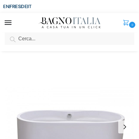
EN
FR
ES
DE
IT
0
Cerca
SCONTO del 3%
per ordini superiori ad € 1.800
Home
Vasca
Vasca Freestanding
Vasca freestanding ovale 170×80 cm design moderno bianca VS167
/
/
/