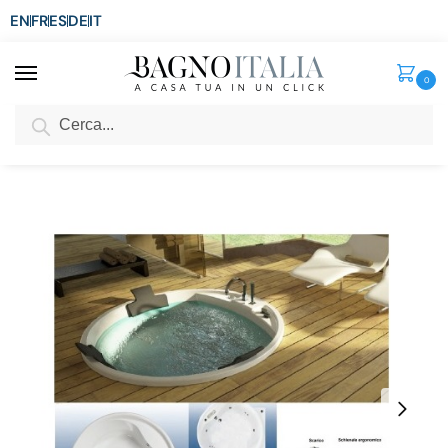
EN
FR
ES
DE
IT
0
Cerca
SCONTO del 3%
per ordini superiori ad € 1.800
Home
Senza categoria
Vasca da bagno rotonda cm 162 4 posti con o senza idromassaggio VS118
/
/