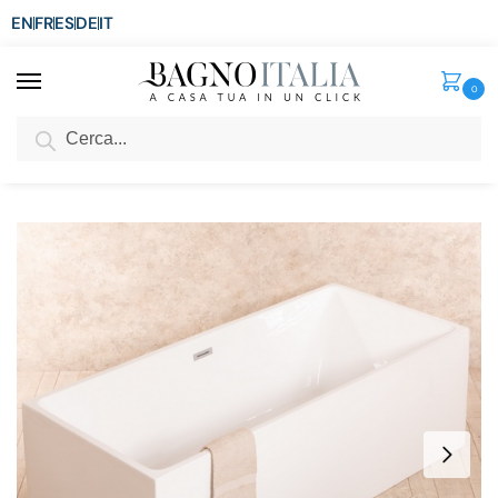
EN
FR
ES
DE
IT
0
Cerca
SCONTO del 3%
per ordini superiori ad € 1.800
Home
Senza categoria
Vasca da bagno rettangolare 180×80 cm da centro stanza freestanding VS144
/
/