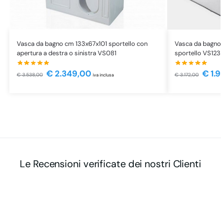
Vasca da bagno cm 133x67x101 sportello con
Vasca da bagno
apertura a destra o sinistra VS081
sportello VS123
€
2.349,00
€
1.
€
3.538,00
€
3.172,00
iva inclusa
Le Recensioni verificate dei nostri Clienti