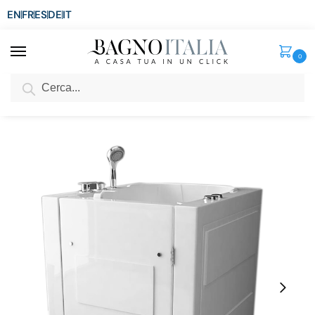
EN
FR
ES
DE
IT
0
Cerca
SCONTO del 3%
per ordini superiori ad € 1.800
Home
Vasca
Vasca con sportello
Vasca da bagno idromassaggio 93x83xh100 cm con sportello con apertura frontale VS104
/
/
/