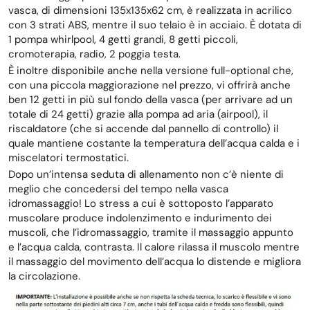
vasca, di dimensioni 135x135x62 cm, è realizzata in acrilico
con 3 strati ABS, mentre il suo telaio è in acciaio. È dotata di
1 pompa whirlpool, 4 getti grandi, 8 getti piccoli,
cromoterapia, radio, 2 poggia testa.
È inoltre disponibile anche nella versione full-optional che,
con una piccola maggiorazione nel prezzo, vi offrirà anche
ben 12 getti in più sul fondo della vasca (per arrivare ad un
totale di 24 getti) grazie alla pompa ad aria (airpool), il
riscaldatore (che si accende dal pannello di controllo) il
quale mantiene costante la temperatura dell’acqua calda e i
miscelatori termostatici.
Dopo un’intensa seduta di allenamento non c’è niente di
meglio che concedersi del tempo nella vasca
idromassaggio! Lo stress a cui è sottoposto l’apparato
muscolare produce indolenzimento e indurimento dei
muscoli, che l’idromassaggio, tramite il massaggio appunto
e l’acqua calda, contrasta. Il calore rilassa il muscolo mentre
il massaggio del movimento dell’acqua lo distende e migliora
la circolazione.