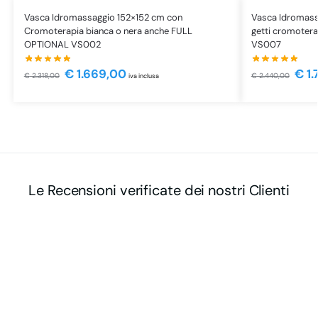
Vasca Idromassaggio 152×152 cm con
Vasca Idromassa
Cromoterapia bianca o nera anche FULL
getti cromoterap
OPTIONAL VS002
VS007
€
1.669,00
€
1.
€
2.318,00
€
2.440,00
iva inclusa
Le Recensioni verificate dei nostri Clienti