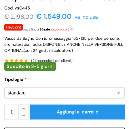
Cod. vs0445
€ 1.549,00
€
2.196,00
iva inclusa
paga fino a
30 rate
,
scopri di più
Vasca da Bagno Con idromassaggio 135×135 per due persone,
cromoterapia, radio. DISPONIBILE ANCHE NELLA VERSIONE FULL
OPTIONAL(con 24 getti, riscaldatore)
(
21
recensioni dei clienti)
Spedito in 3-5 giorni
Tipologia
*
Aggiungi al carrello