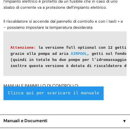
l’impianto elettrico è protetto da un fusibile che in caso di uno
sbalzo di corrente va a protezione dell’impianto elettrico.
Il riscaldatore si accende dal pannello di controllo e con i tasti + e
– possiamo impostare la temperatura desiderata.
Attenzione:
 la versione full optional con
 12 getti 
grazie alla pompa ad aria 
AIRPOOL
, getti sul fondo v
(quindi in totale ha due pompe per l'idromassaggio)

inoltre questa versione è dotata di riscaldatore da
MANUALE PANNELLO DI CONTROLLO:
Clicca qui per scaricare il manuale
Manuali e Documenti
▼