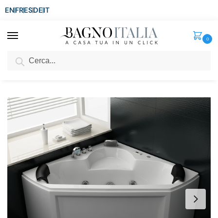
EN
FR
ES
DE
IT
0
Cerca
SCONTO del 3%
per ordini superiori ad € 1.800
Home
Vasca
Vasca Idromassaggio
Vasca da Bagno Idromassaggio 135×135 con miscelatore a cascata Cromoterapia per due persone disp. anche FULL OPTIONAL VS004
/
/
/