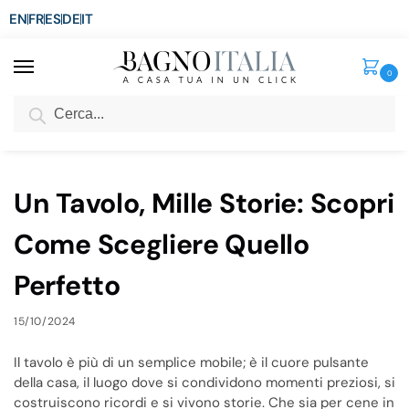
EN
FR
ES
DE
IT
0
Cerca
SCONTO del 3%
per ordini superiori ad € 1.800
Home
Blog
Un Tavolo, Mille Storie: Scopri Come Scegliere Quello Perfetto
/
/
Un Tavolo, Mille Storie: Scopri
Come Scegliere Quello
Perfetto
15/10/2024
Il tavolo è più di un semplice mobile; è il cuore pulsante
della casa, il luogo dove si condividono momenti preziosi, si
costruiscono ricordi e si vivono storie. Che sia per cene in