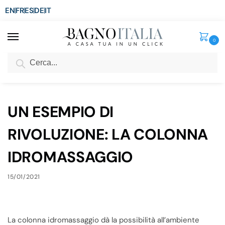
EN
FR
ES
DE
IT
0
Cerca
SCONTO del 3%
per ordini superiori ad € 1.800
Home
Blog
UN ESEMPIO DI RIVOLUZIONE: LA COLONNA IDROMASSAGGIO
/
/
UN ESEMPIO DI
RIVOLUZIONE: LA COLONNA
IDROMASSAGGIO
15/01/2021
La colonna idromassaggio dà la possibilità all’ambiente