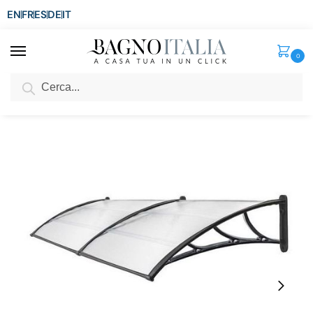
EN
FR
ES
DE
IT
0
Cerca
SCONTO del 3%
per ordini superiori ad € 1.800
Home
Arredo per la casa
Arredamento per esterni
Pensiline
Tettoia da esterno per porte o finestre pensilina in policarbonato
/
/
/
/