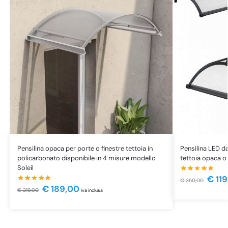
Pensilina opaca per porte o finestre tettoia in
Pensilina LED 
policarbonato disponibile in 4 misure modello
tettoia opaca o 
Soleil
€
119
€
350,00
€
189,00
€
219,00
iva inclusa