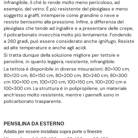
infrangibile, il ché lo rende molto meno pericoloso, ad
esempio, del vetro. È più resistente del plexiglass e meno
soggetto a graffi, intemperie come grandine o neve e
resiste benissimo alla pressione. Infine, a differenza del
plexiglass che tende ad ingiallire e a presentare delle crepe,
il policarbonato invecchia molto più lentamente. Fondendo
a 260 gradi, può essere considerato anche ignifugo. Resiste
ad alte temperature e anche agli acidi.
Si tratta dunque della soluzione migliore per tettoie e
pensiline, in quanto leggera, resistente, infrangibile.
La tettoia è disponibile in diverse misurazioni: 80×100 cm,
80×120 cm, 80×150 cm, 80×200 cm, 80×240 cm, 80×300
cm 100×100 cm, 100×120 cm, 100×150 cm, 100×200 cm e
100×300 cm. La struttura è in polipropilene, un materiale
anch’esso molto resistente, mentre i pannelli sono in
policarbonato trasparente.
PENSILINA DA ESTERNO
Adatta per essere installata sopra porte o finestre