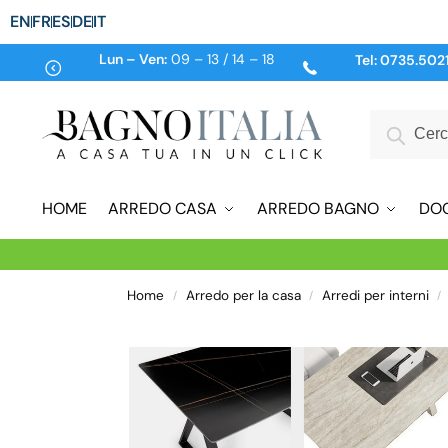
EN
FR
ES
DE
IT
Lun – Ven:
09 – 13 / 14 – 18
Tel:
0735.502
HOME
ARREDO CASA
ARREDO BAGNO
DO
Home
Arredo per la casa
Arredi per interni
/
/
/