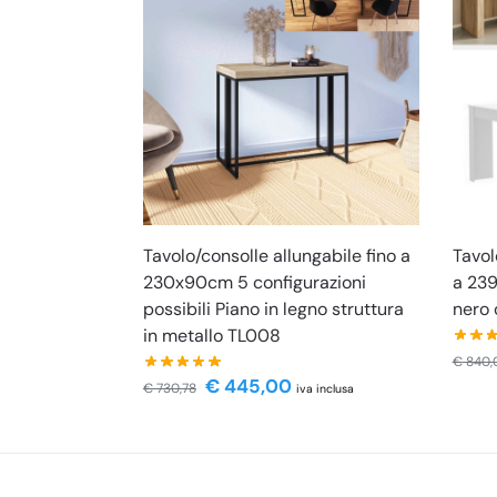
Tavolo/consolle allungabile fino a
Tavol
230x90cm 5 configurazioni
a 239
possibili Piano in legno struttura
nero 
in metallo TL008
€
840,
€
445,00
€
730,78
iva inclusa