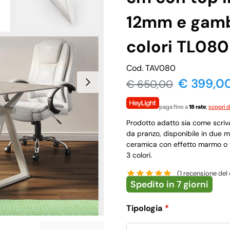
12mm e gambe
colori TL080
Cod. TAV080
€ 399,0
€
650,00
paga fino a
18 rate
,
scopri d
Prodotto adatto sia come scriv
da pranzo, disponibile in due 
ceramica con effetto marmo o tr
3 colori.
(
1
recensione del 
Spedito in 7 giorni
Tipologia
*