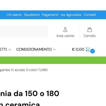
Chi siamo
Spedizioni
Pagamenti
Iva Agevolata
Contatti
Cerca
Area utente
Carrello
ETTI
CONDIZIONAMENTO
€
0,00
0
gambe in acciaio 3 colori TL080
ania da 150 o 180
in ceramica