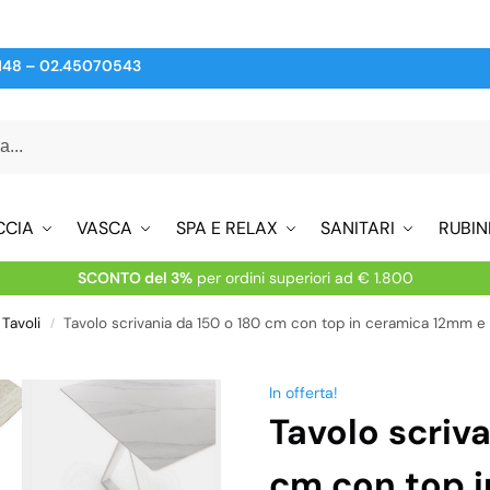
148
–
02.45070543
CCIA
VASCA
SPA E RELAX
SANITARI
RUBIN
SCONTO del 3%
per ordini superiori ad € 1.800
Tavoli
Tavolo scrivania da 150 o 180 cm con top in ceramica 12mm e 
/
In offerta!
Tavolo scriv
cm con top 