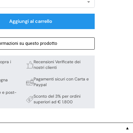
Aggiungi al carrello
formazioni su questo prodotto
opra i
Recensioni Verificate dei
nostri clienti
Pagamenti sicuri con Carta e
egna
Paypal
e e post-
Sconto del 3% per ordini
superiori ad € 1.800
▼