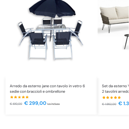
Arredo da esterno jane con tavolo in vetro 6
Set da esterno 
sedie con braccioli e ombrellone
2 tavolini arred
€
299,00
€
1.
€
610,00
€
1.952,00
iva inclusa