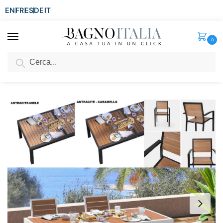
EN
FR
ES
DE
IT
0
Cerca
SCONTO del 3%
per ordini superiori ad € 1.800
Home
Arredo per la casa
Arredamento per esterni
Tavoli con Sedie
/
/
/