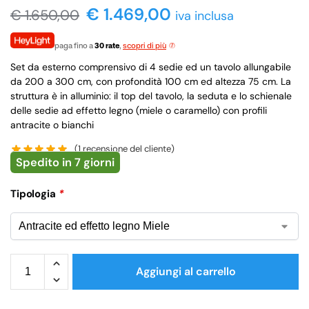
€ 1.469,00
€
1.650,00
iva inclusa
paga fino a
30 rate
,
scopri di più
Set da esterno comprensivo di 4 sedie ed un tavolo allungabile
da 200 a 300 cm, con profondità 100 cm ed altezza 75 cm. La
struttura è in alluminio: il top del tavolo, la seduta e lo schienale
delle sedie ad effetto legno (miele o caramello) con profili
antracite o bianchi
(
1
recensione del cliente)
Spedito in 7 giorni
Tipologia
*
Aggiungi al carrello