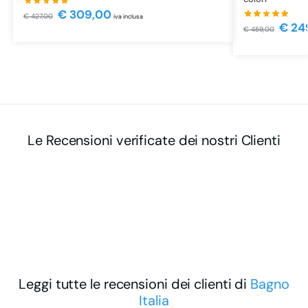
€
309,00
€
427,00
iva inclusa
€
24
€
459,00
Le Recensioni verificate dei nostri Clienti
Leggi tutte le recensioni dei clienti di
Bagno
Italia