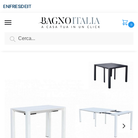
EN
FR
ES
DE
IT
0
Cerca
SCONTO del 3%
per ordini superiori ad € 1.800
Home
Arredo per la casa
Arredamento per esterni
Tavoli con Sedie
/
/
/