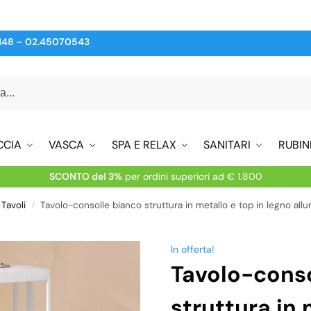
148
–
02.45070543
CCIA
VASCA
SPA E RELAX
SANITARI
RUBIN
SCONTO del 3%
per ordini superiori ad € 1.800
Tavoli
Tavolo-consolle bianco struttura in metallo e top in legno al
/
In offerta!
Tavolo-conso
struttura in 