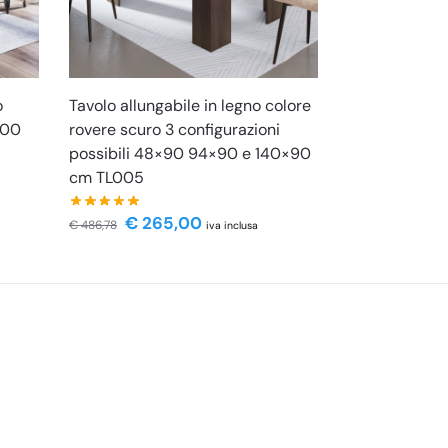
o
Tavolo allungabile in legno colore
200
rovere scuro 3 configurazioni
possibili 48×90 94×90 e 140×90
cm TL005
€
265,00
€
486,78
iva inclusa