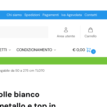
Chi siamo
Spedizioni
Pagamenti
Iva Agevolata
Contatti
Cerca
Area utente
Carrello
ETTI
CONDIZIONAMENTO
€
0,00
0
lungabile da 50 a 275 cm TL070
lle bianco
metallo e top in