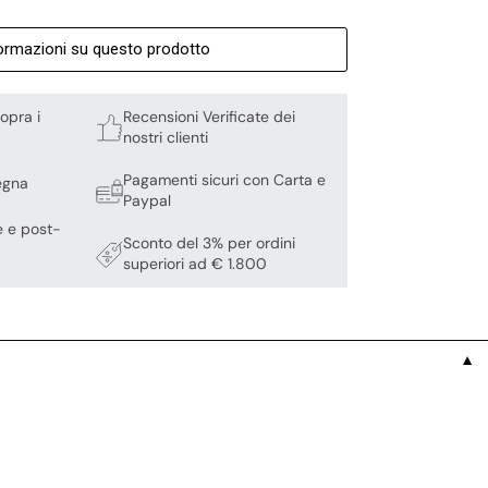
formazioni su questo prodotto
opra i
Recensioni Verificate dei
nostri clienti
Pagamenti sicuri con Carta e
egna
Paypal
e e post-
Sconto del 3% per ordini
superiori ad € 1.800
▼