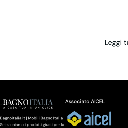
Leggi t
Associato AICEL
Bagnoitalia.it | Mobili Bagno Italia
Selezioniamo i prodotti giusti per la