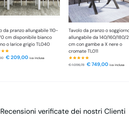
o da pranzo allungabile 110-
Tavolo da pranzo o soggiorn
0 cm disponibile bianco
allungabile da 140/160/180/
ino o larice grigio TL040
cm con gambe a X nere o
cromate TL011
€
209,00
00
iva inclusa
€
749,00
€
1.096,78
iva inclusa
 Recensioni verificate dei nostri Clienti