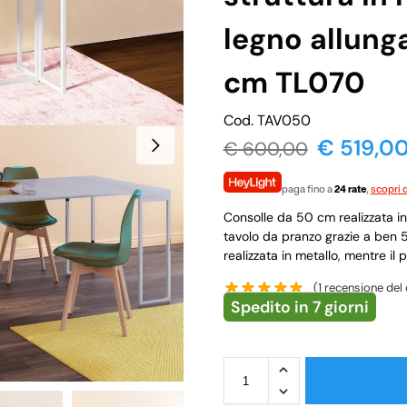
legno allung
cm TL070
Cod. TAV050
€
519,0
€
600,00
paga fino a
24 rate
,
scopri d
Consolle da 50 cm realizzata in
tavolo da pranzo grazie a ben 
realizzata in metallo, mentre il 
(
1
recensione del 
Spedito in 7 giorni