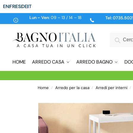
EN
FR
ES
DE
IT
Lun – Ven:
09 – 13 / 14 – 18
Tel:
0735.502
HOME
ARREDO CASA
ARREDO BAGNO
DO
Home
Arredo per la casa
Arredi per interni
/
/
/