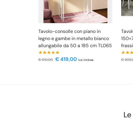
Tavolo-consolle con piano in
Tavol
legno e gambe in metallo bianco
150×7
allungabile da 50 a 185 cm TL065
frass
€
419,00
€
510,00
€
309,
iva inclusa
Le