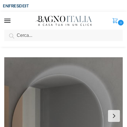
EN
FR
ES
DE
IT
0
Cerca
SCONTO del 3%
per ordini superiori ad € 1.800
Home
Arredo Bagno
Specchiere
Specchiera da Bagno Sting con illuminazione LED a semiluna
/
/
/