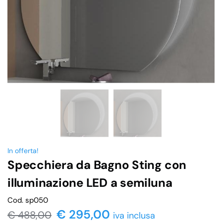
In offerta!
Specchiera da Bagno Sting con
illuminazione LED a semiluna
Cod. sp050
€
295,00
€
488,00
iva inclusa