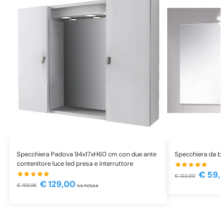
Specchiera Padova 94x17xH60 cm con due ante
Specchiera da 
contenitore luce led presa e interruttore
€
59,
€
122,00
€
129,00
€
193,98
iva inclusa