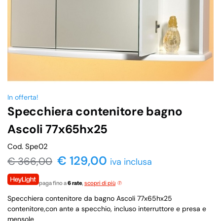
In offerta!
Specchiera contenitore bagno
Ascoli 77x65hx25
Cod. Spe02
€
129,00
€
366,00
iva inclusa
paga fino a
6 rate
,
scopri di più
Specchiera contenitore da bagno Ascoli 77x65hx25
contenitore,con ante a specchio, incluso interruttore e presa e
mensole