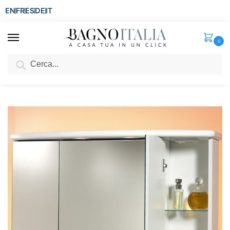
EN
FR
ES
DE
IT
0
Cerca
SCONTO del 3%
per ordini superiori ad € 1.800
Home
Arredo Bagno
Specchiere
Specchiera contenitore bagno Ascoli 77x65hx25
/
/
/