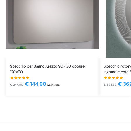
Specchio per Bagno Arezzo 90×120 oppure
Specchio roton
120×90
ingrandimento
€
144,90
€
36
€
244,00
€
584,38
iva inclusa