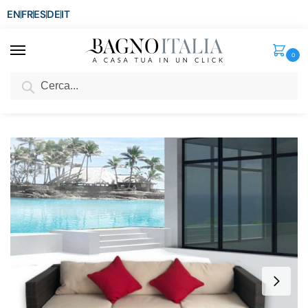
EN
FR
ES
DE
IT
0
Cerca
SCONTO del 3%
per ordini superiori ad € 1.800
Home
Arredo per la casa
Arredamento per esterni
Divani da esterno
/
/
/