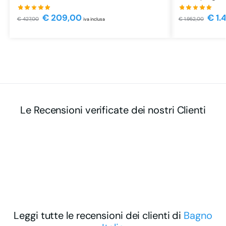
€
209,00
€
1.
€
427,00
€
1.952,00
iva inclusa
Le Recensioni verificate dei nostri Clienti
Leggi tutte le recensioni dei clienti di
Bagno