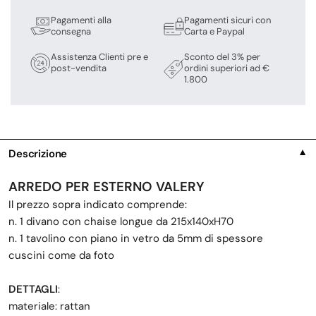
Pagamenti alla
Pagamenti sicuri con
consegna
Carta e Paypal
Assistenza Clienti pre e
Sconto del 3% per
post-vendita
ordini superiori ad €
1.800
Descrizione
▼
ARREDO PER ESTERNO VALERY
Il prezzo sopra indicato comprende:
n. 1 divano con chaise longue da 215x140xH70
n. 1 tavolino con piano in vetro da 5mm di spessore
cuscini come da foto
DETTAGLI
:
materiale: rattan