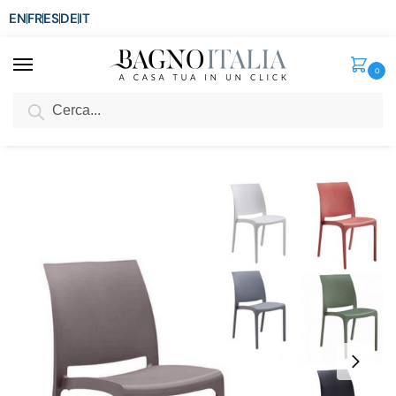
EN
FR
ES
DE
IT
0
Cerca
SCONTO del 3%
per ordini superiori ad € 1.800
Home
Arredo per la casa
Arredi per interni
Sedie
Sedia disponibile in 7 colori in polipropilene e fibra di vetro con tappi antiscivolo SE05
/
/
/
/