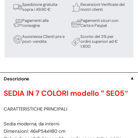
Spedizione gratuita
Recensioni Verificate dei
sopra i 49,90 €
nostri clienti
Pagamenti alla
Pagamenti sicuri con
consegna
Carta e Paypal
Assistenza Clienti pre e
Sconto del 3% per
post-vendita
ordini superiori ad €
1.800
Descrizione
▼
SEDIA IN 7 COLORI modello ” SE05″
CARATTERISTICHE PRINCIPALI
Sedia moderna, da interni
Dimensioni: 46xP54xH80 cm