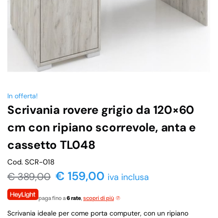
In offerta!
Scrivania rovere grigio da 120×60
cm con ripiano scorrevole, anta e
cassetto TL048
Cod. SCR-018
€
159,00
€
389,00
iva inclusa
paga fino a
6 rate
,
scopri di più
Scrivania ideale per come porta computer, con un ripiano