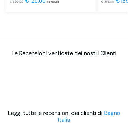
€
129,00
€
15
€
300,00
€
359,00
iva inclusa
Le Recensioni verificate dei nostri Clienti
Leggi tutte le recensioni dei clienti di
Bagno
Italia