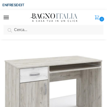
EN
FR
ES
DE
IT
0
Cerca
SCONTO del 3%
per ordini superiori ad € 1.800
Home
Arredo per la casa
Arredi per interni
Scrivanie
Scrivania rovere grigio da 120×60 cm con ripiano scorrevole, anta e cassetto TL048
/
/
/
/