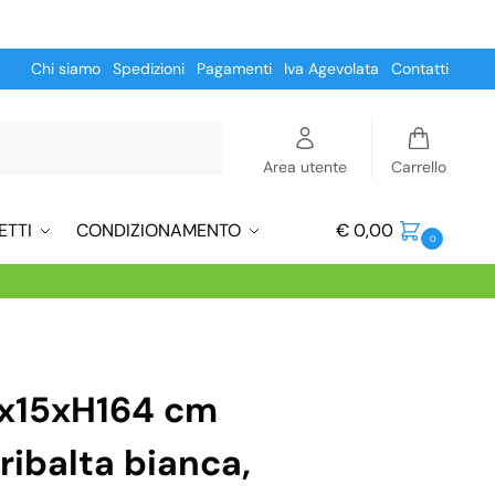
Chi siamo
Spedizioni
Pagamenti
Iva Agevolata
Contatti
Cerca
Area utente
Carrello
ETTI
CONDIZIONAMENTO
€
0,00
0
5x15xH164 cm
ribalta bianca,