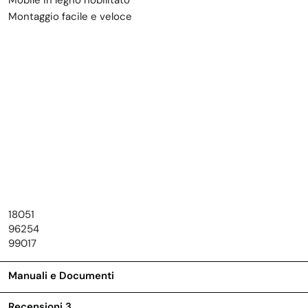
Mobile in legno nobilitato
Montaggio facile e veloce
18051
96254
99017
Manuali e Documenti
Recensioni
3