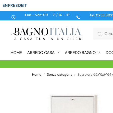
EN
FR
ES
DE
IT
Lun – Ven:
09 – 13 / 14 – 18
Tel:
0735.502
HOME
ARREDO CASA
ARREDO BAGNO
DO
Home
Senza categoria
Scarpiera 65x15xH164 
/
/