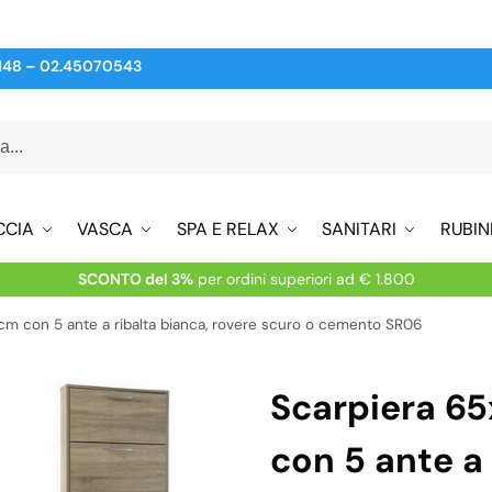
148
–
02.45070543
CCIA
VASCA
SPA E RELAX
SANITARI
RUBIN
SCONTO del 3%
per ordini superiori ad € 1.800
cm con 5 ante a ribalta bianca, rovere scuro o cemento SR06
Scarpiera 6
con 5 ante a 