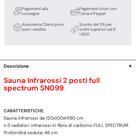
Pagamenti alla
Pagamenti sicuri con
consegna
Carta e Paypal
Assistenza Clienti pre e
Sconto del 3% per
post-vendita
ordini superiori ad €
1.800
Descrizione
▼
Sauna Infrarossi 2 posti full
spectrum SN099
CARATTERISTICHE
Sauna infrarossi da 120x100xH190 cm
n.5 radiatori infrarossi in fibra di carbonio FULL SPECTRUM
Profondità seduta: 48 cm