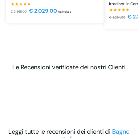
Irradianti in C
€
2.029,00
€
3.865,00
iva inclusa
€
2.
€
3.294,00
Le Recensioni verificate dei nostri Clienti
Leggi tutte le recensioni dei clienti di
Bagno