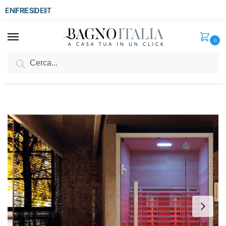
EN
FR
ES
DE
IT
0
Cerca
SCONTO del 3%
per ordini superiori ad € 1.800
Home
Spa e Relax
Sauna Infrarossi
Sauna Infrarossi 120×100 cm con bluetooth luci led e 5 irradianti full spectrum SN099
/
/
/