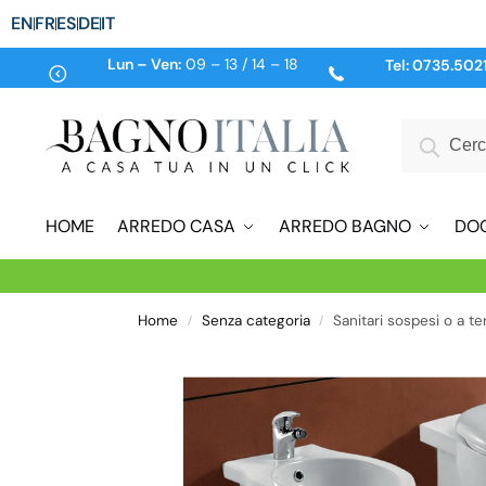
EN
FR
ES
DE
IT
Lun – Ven:
09 – 13 / 14 – 18
Tel:
0735.502
HOME
ARREDO CASA
ARREDO BAGNO
DO
Home
Senza categoria
Sanitari sospesi o a t
/
/