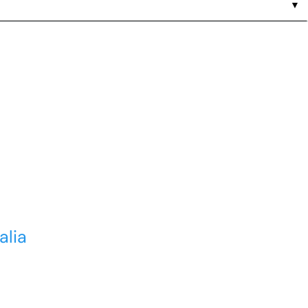
▼
alia