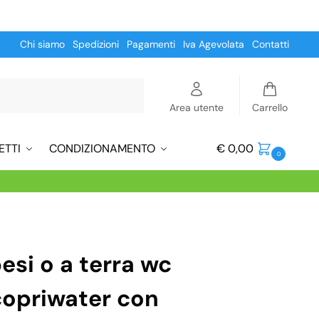
Chi siamo
Spedizioni
Pagamenti
Iva Agevolata
Contatti
Cerca
Area utente
Carrello
ETTI
CONDIZIONAMENTO
€
0,00
0
esi o a terra wc
copriwater con