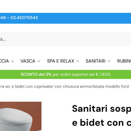
148
–
02.45070543
CCIA
VASCA
SPA E RELAX
SANITARI
RUBIN
SCONTO del 3%
per ordini superiori ad € 1.800
erra wc e bidet con copriwater con chiusura ammortizzata modello ford
Sanitari sosp
e bidet con 