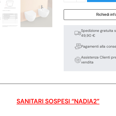
Richiedi in
Spedizione gratuita s
49,90 €
Pagamenti alla cons
Assistenza Clienti pr
vendita
SANITARI SOSPESI “NADIA2”