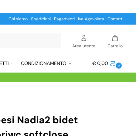
Chi siamo
Spedizioni
Pagamenti
Iva Agevolata
Contatti
Cerca
Area utente
Carrello
ETTI
CONDIZIONAMENTO
€
0,00
0
pesi Nadia2 bidet
riwc softclose