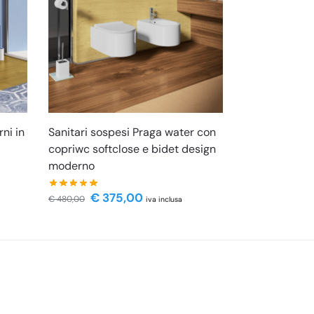
ni in
Sanitari sospesi Praga water con
copriwc softclose e bidet design
moderno
€
375,00
€
480,00
iva inclusa