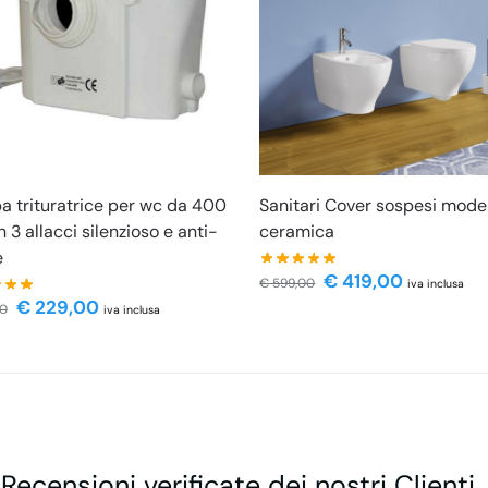
 trituratrice per wc da 400
Sanitari Cover sospesi moder
 3 allacci silenzioso e anti-
ceramica
e
€
419,00
€
599,00
iva inclusa
€
229,00
00
iva inclusa
 Recensioni verificate dei nostri Clienti