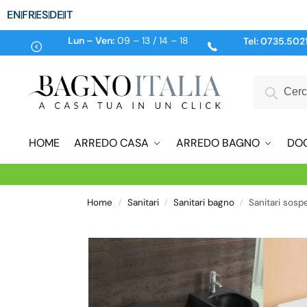
EN
FR
ES
DE
IT
Lun – Ven:
09 – 13 / 14 – 18
Tel:
0735.502
HOME
ARREDO CASA
ARREDO BAGNO
DO
Home
Sanitari
Sanitari bagno
Sanitari sosp
/
/
/