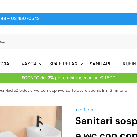
148
–
02.45070543
CCIA
VASCA
SPA E RELAX
SANITARI
RUBIN
SCONTO del 3%
per ordini superiori ad € 1.800
esi Nadia2 bidet e wc con copriwc softclose disponibili in 3 finiture
In offerta!
Sanitari sos
e wc con cop