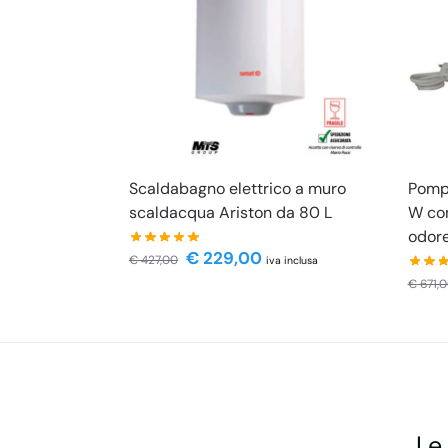
Scaldabagno elettrico a muro
Pompa
scaldacqua Ariston da 80 L
W con
odor
€
229,00
€
427,00
iva inclusa
€
671,
Le