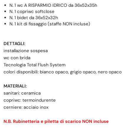
N. 1 wc A RISPARMIO IDRICO da 36x52x35h
N. 1 copriwc softclose
N. 1 bidet da 36x52x32h
N. 1 kit di fissaggio (staffe NON incluse)
DETTAGLI:
installazione sospesa
wc con brida
Tecnologia Total Flush System
colori disponibili: bianco opaco, grigio opaco, nero opaco
MATERIALI:
sanitari: ceramica
copriwc: termoindurente
cerniere: acciaio inox
N.B. Rubinetteria e piletta di scarico NON incluse