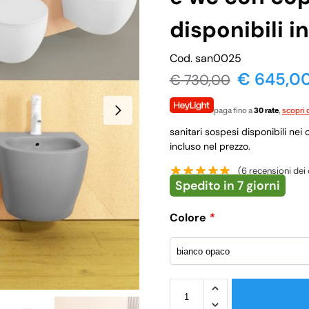
disponibili in
Cod. san0025
€ 645,0
€
730,00
paga fino a
30 rate
,
scopri d
sanitari sospesi disponibili nei
incluso nel prezzo.
(
6
recensioni dei c
Spedito in 7 giorni
Colore
*