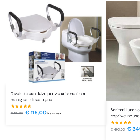
Tavoletta con rialzo per wc universali con
maniglioni di sostegno
Sanitari Luna va
€
115,00
€
164,70
iva inclusa
copriwc incluso
€
34
€
490,00