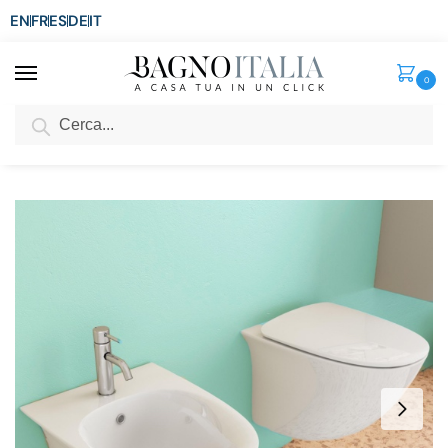
EN
FR
ES
DE
IT
0
Cerca
SCONTO del 3%
per ordini superiori ad € 1.800
Home
Sanitari
Sanitari bagno
Sanitari sospesi moderni Mugello a risparmio idrico senza brida
/
/
/