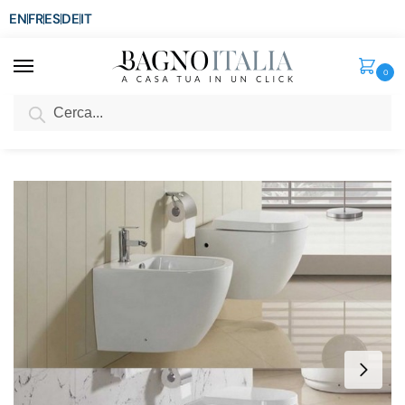
EN
FR
ES
DE
IT
0
Cerca
SCONTO del 3%
per ordini superiori ad € 1.800
Home
Senza categoria
Sanitari ESSE1 a terra o sospesi vaso con copriwc soft-close
/
/