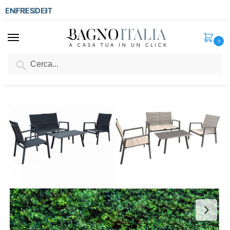
EN
FR
ES
DE
IT
0
Cerca
SCONTO del 3%
per ordini superiori ad € 1.800
Home
Arredo per la casa
Arredamento per esterni
Tavoli con Sedie
/
/
/