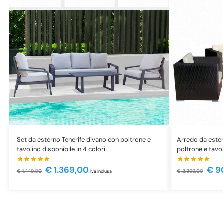
Set da esterno Tenerife divano con poltrone e
Arredo da ester
tavolino disponibile in 4 colori
poltrone e tavo
€
1.369,00
€
9
€
1.449,00
€
2.899,00
iva inclusa