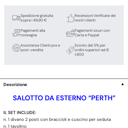
Spedizione gratuita
Recensioni Verificate dei
sopra i 49,90 €
nostri clienti
Pagamenti alla
Pagamenti sicuri con
consegna
Carta e Paypal
Assistenza Clienti pre e
Sconto del 3% per
post-vendita
ordini superiori ad €
1.800
Descrizione
▼
SALOTTO DA ESTERNO “PERTH”
IL SET INCLUDE:
n. 1 divano 2 posti con braccioli e cuscino per seduta
n. 1 tavolino