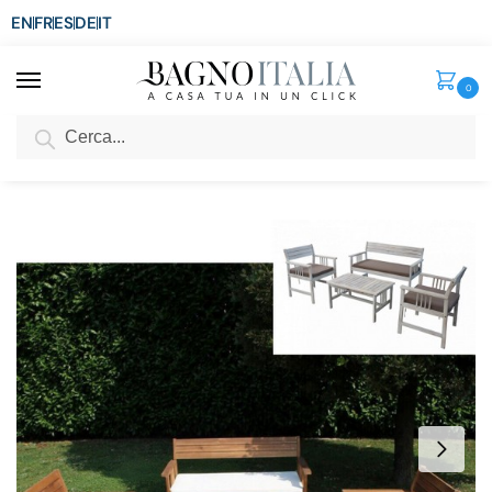
EN
FR
ES
DE
IT
0
Cerca
SCONTO del 3%
per ordini superiori ad € 1.800
Home
Arredo per la casa
Arredamento per esterni
Tavoli con Sedie
/
/
/