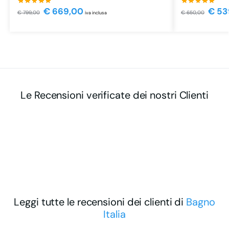
€
669,00
€
53
€
799,00
€
650,00
iva inclusa
Le Recensioni verificate dei nostri Clienti
Leggi tutte le recensioni dei clienti di
Bagno
Italia