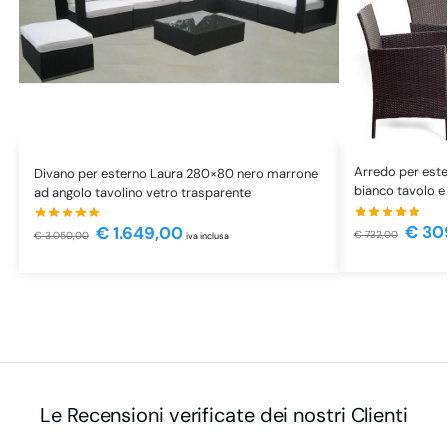
Arredo per est
Divano per esterno Laura 280×80 nero marrone
bianco tavolo e
ad angolo tavolino vetro trasparente
€
30
€
1.649,00
€
732,00
€
3.050,00
iva inclusa
Le Recensioni verificate dei nostri Clienti