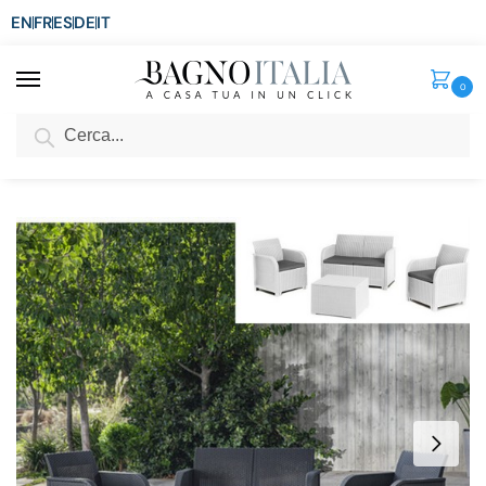
EN
FR
ES
DE
IT
0
Cerca
SCONTO del 3%
per ordini superiori ad € 1.800
Home
Arredo per la casa
Arredamento per esterni
Divani da esterno
/
/
/