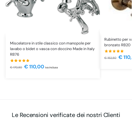
Rubinetto per v
Miscelatore in stile classico con manopole per
bronzato RB20
lavabo o bidet o vasca con doccino Made in Italy
RB76
€
110
€
152,50
€
110,00
€
170,80
iva inclusa
Le Recensioni verificate dei nostri Clienti