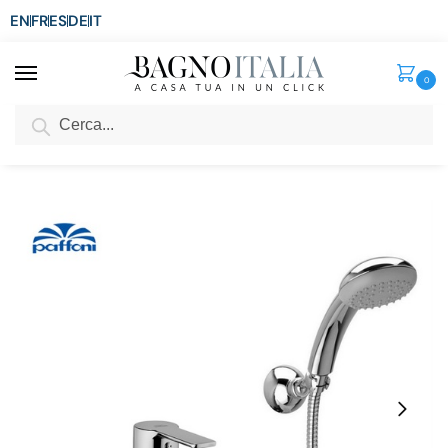
EN
FR
ES
DE
IT
0
Cerca
SCONTO del 3%
per ordini superiori ad € 1.800
Home
Rubinetti Miscelatori
Rubinetti Vasca
Rubinetto Paffoni per vasca con doccino e supporto a muro RB028
/
/
/