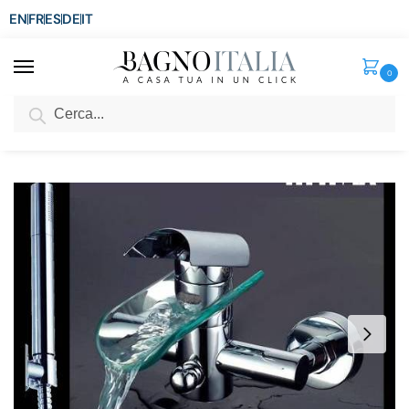
EN
FR
ES
DE
IT
0
Cerca
SCONTO del 3%
per ordini superiori ad € 1.800
Home
Senza categoria
Rubinetto Miscelatore a cascata per vasca con doccino RB28
/
/