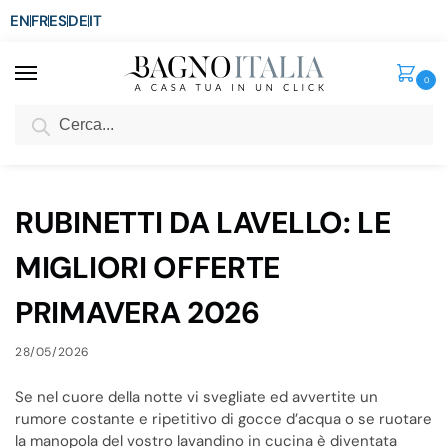
EN
FR
ES
DE
IT
0
Cerca
SCONTO del 3%
per ordini superiori ad € 1.800
Home
Blog
RUBINETTI DA LAVELLO: LE MIGLIORI OFFERTE PRIMAVERA 2026
/
/
RUBINETTI DA LAVELLO: LE
MIGLIORI OFFERTE
PRIMAVERA 2026
28/05/2026
Se nel cuore della notte vi svegliate ed avvertite un
rumore costante e ripetitivo di gocce d’acqua o se ruotare
la manopola del vostro lavandino in cucina è diventata