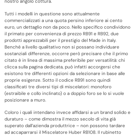
nostro angolo cottura.
Tutti i modelli in questione sono attualmente
commercializzati a una quota persino inferiore ai cento
euro, un dettaglio non da poco. Nello specifico condividono
il primato per convenienza di prezzo RB91 e RB92, due
prodotti apprezzabili per il prestigio del Made in Italy.
Benché a livello qualitativo non si possano individuare
sostanziali differenze, occorre però precisare che il primo
citato è in linea di massima preferibile per versatilità: chi
clicca sulla pagina dedicata, può infatti accorgersi che
esistono tre differenti opzioni da selezionare in base alle
proprie esigenze. Sotto il codice RB91 sono quindi
classificati tre diversi tipi di miscelatori: monoforo
(estraibile e collo inclinato) o a doppio foro se lo si vuole
posizionare a muro.
Coloro i quali intendano invece affidarsi a un brand solido e
duraturo – come dimostra il mezzo secolo di vita già
superato dall’azienda produttrice – non possono tardare
ad accaparrarsi il Miscelatore Huber RB108. Il rubinetto