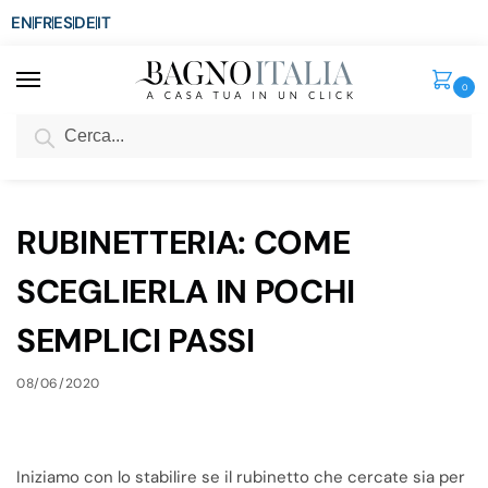
EN
FR
ES
DE
IT
0
Cerca
SCONTO del 3%
per ordini superiori ad € 1.800
Home
Blog
RUBINETTERIA: COME SCEGLIERLA IN POCHI SEMPLICI PASSI
/
/
RUBINETTERIA: COME
SCEGLIERLA IN POCHI
SEMPLICI PASSI
08/06/2020
Iniziamo con lo stabilire se il rubinetto che cercate sia per