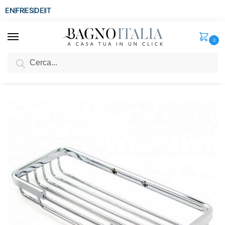
EN
FR
ES
DE
IT
0
Cerca
SCONTO del 3%
per ordini superiori ad € 1.800
Home
Senza categoria
Porta sapone per doccia rettangolare in metallo cromato
/
/