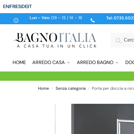
EN
FR
ES
DE
IT
Lun – Ven:
09 – 13 / 14 – 18
Tel:
0735.502
HOME
ARREDO CASA
ARREDO BAGNO
DO
Home
Senza categoria
Porta per doccia a nic
/
/