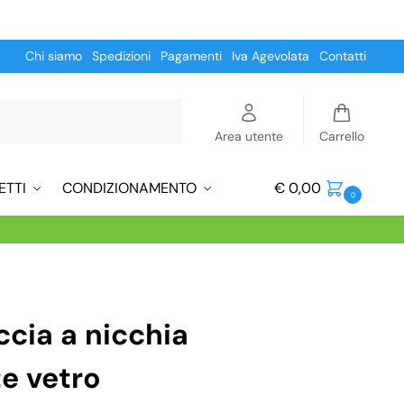
Chi siamo
Spedizioni
Pagamenti
Iva Agevolata
Contatti
Cerca
Area utente
Carrello
ETTI
CONDIZIONAMENTO
€
0,00
0
ccia a nicchia
e vetro