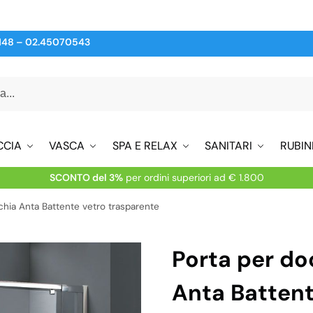
148
–
02.45070543
CCIA
VASCA
SPA E RELAX
SANITARI
RUBIN
SCONTO del 3%
per ordini superiori ad € 1.800
chia Anta Battente vetro trasparente
Porta per do
Anta Battent