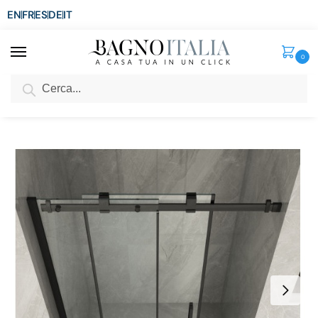
EN
FR
ES
DE
IT
0
Cerca
SCONTO del 3%
per ordini superiori ad € 1.800
Home
Doccia
Porte doccia
Porta doccia scorrevole
Porta doccia con profili neri da 120 cm anta scorrevole cristallo 8mm trasparente PR038
/
/
/
/