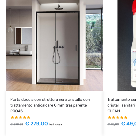
Porta doccia con struttura nera cristallo con
Trattamento se
trattamento anticalcare 6 mm trasparente
cristalli sanita
PR046
CLEAN
€
279,00
€
49,
€
376,98
€
115,90
iva inclusa