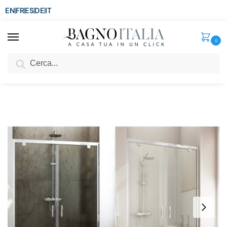
EN
FR
ES
DE
IT
0
Cerca
SCONTO del 3%
per ordini superiori ad € 1.800
Home
Senza categoria
Porta doccia doppia anta a saloon H185 H198 cristallo 6 mm trasparente opaco PR005
/
/