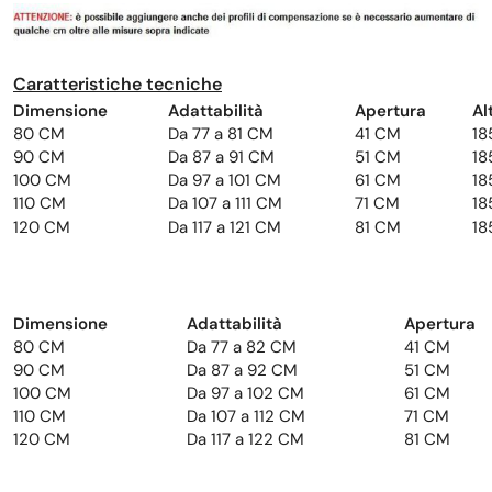
Caratteristiche tecniche
Dimensione
Adattabilità
Apertura
Al
80 CM
Da 77 a 81 CM
41 CM
18
90 CM
Da 87 a 91 CM
51 CM
18
100 CM
Da 97 a 101 CM
61 CM
18
110 CM
Da 107 a 111 CM
71 CM
18
120 CM
Da 117 a 121 CM
81 CM
18
Dimensione
Adattabilità
Apertura
80 CM
Da 77 a 82 CM
41 CM
90 CM
Da 87 a 92 CM
51 CM
100 CM
Da 97 a 102 CM
61 CM
110 CM
Da 107 a 112 CM
71 CM
120 CM
Da 117 a 122 CM
81 CM