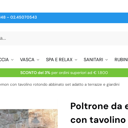
148
–
02.45070543
CCIA
VASCA
SPA E RELAX
SANITARI
RUBIN
SCONTO del 3%
per ordini superiori ad € 1.800
mon con tavolino rotondo abbinato set adatto a terrazze e giardini
Poltrone da
con tavolino