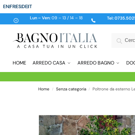
EN
FR
ES
DE
IT
Lun – Ven:
09 – 13 / 14 – 18
Tel:
0735.502
HOME
ARREDO CASA
ARREDO BAGNO
DO
Home
Senza categoria
Poltrone da esterno Le
/
/