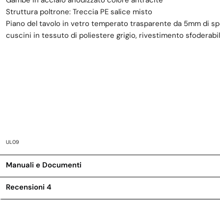
Gambe in acciaio anodizzato colore antracite
Struttura poltrone: Treccia PE salice misto
Piano del tavolo in vetro temperato trasparente da 5mm di s
cuscini in tessuto di poliestere grigio, rivestimento sfoderabil
UL09
Manuali e Documenti
Recensioni
4