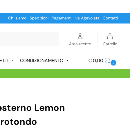
Chi siamo
Spedizioni
Pagamenti
Iva Agevolata
Contatti
Cerca
Area utente
Carrello
ETTI
CONDIZIONAMENTO
€
0,00
0
 esterno Lemon
 rotondo