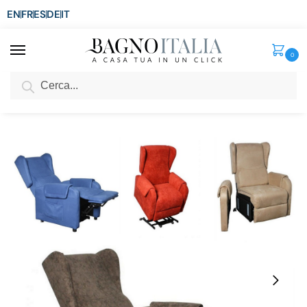
EN
FR
ES
DE
IT
0
Cerca
SCONTO del 3%
per ordini superiori ad € 1.800
Home
Arredo per la casa
Arredi per interni
Poltrone
Poltrona lift Astrid 10 colori microfibra o cinigliato con 2 motori, braccioli removibili e dispositivo medico
/
/
/
/