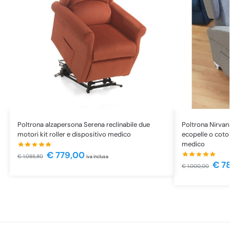
Poltrona alzapersona Serena reclinabile due
Poltrona Nirvan
motori kit roller e dispositivo medico
ecopelle o coto
medico
€
779,00
€
1.085,80
iva inclusa
€
78
€
1.000,00