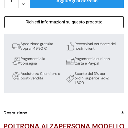
Aggiungi al carrello
Richiedi informazioni su questo prodotto
Spedizione gratuita
Recensioni Verificate dei
sopra i 49,90 €
nostri clienti
Pagamenti alla
Pagamenti sicuri con
consegna
Carta e Paypal
Assistenza Clienti pre e
Sconto del 3% per
post-vendita
ordini superiori ad €
1.800
Descrizione
▼
POLTRONA ALZAPERSONA MODELLO