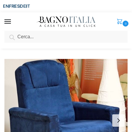
EN
FR
ES
DE
IT
0
Cerca
SCONTO del 3%
per ordini superiori ad € 1.800
Home
Senza categoria
Poltrona alzapersona Virginia a due motori elettrica reclinabile in microfibra con ruote
/
/