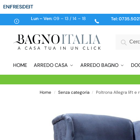
EN
FR
ES
DE
IT
Lun – Ven:
09 – 13 / 14 – 18
Tel:
0735.502
HOME
ARREDO CASA
ARREDO BAGNO
DO
Home
Senza categoria
Poltrona Allegra lift e
/
/