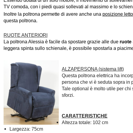
Essendo dotata di un solo motore, il movimento di sollevament
TV comoda, con i piedi quasi sollevati al massimo e lo schien
Inoltre la poltrona permette di avere anche una
posizione letto
questa poltrona.
RUOTE ANTERIORI
La poltrona Alessia è facile da spostare grazie alle due
ruote 
leggera spinta sullo schienale, è possibile spostarla a piacime
ALZAPERSONA (sistema lift)
Questa poltrona elettrica ha incorp
persona che vi è seduta sopra in p
Tale optional è molto utile per chi
sforzi.
CARATTERISTICHE
Altezza totale: 102 cm
Largezza: 75cm