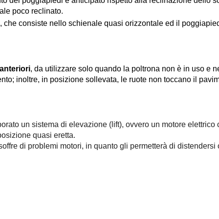
o del poggiapiedi è anticipato rispetto alla reclinazione dello 
ale poco reclinato.
,
che consiste nello schienale quasi orizzontale ed il poggiapied
anteriori
, da utilizzare solo quando la poltrona non è in uso e 
nto; inoltre, in posizione sollevata, le ruote non toccano il pa
orato un sistema di elevazione (lift), ovvero un motore elettrico
osizione quasi eretta.
 soffre di problemi motori, in quanto gli permetterà di distender