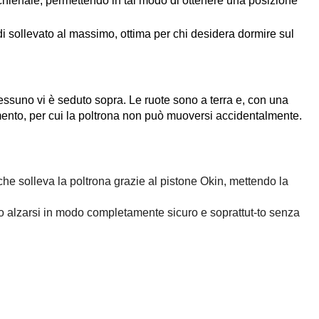
schienale, permettendo in tal modo di ottenere una posizione
i sollevato al massimo, ottima per chi desidera dormire sul
nessuno vi è seduto sopra. Le ruote sono a terra e, con una
vimento, per cui la poltrona non può muoversi accidentalmente.
 che solleva la poltrona grazie al pistone Okin, mettendo la
si o alzarsi in modo completamente sicuro e soprattut-to senza