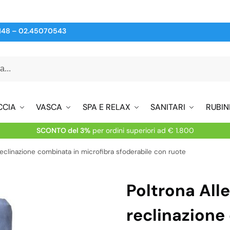
148
–
02.45070543
CCIA
VASCA
SPA E RELAX
SANITARI
RUBIN
SCONTO del 3%
per ordini superiori ad € 1.800
 reclinazione combinata in microfibra sfoderabile con ruote
Poltrona Alleg
reclinazione