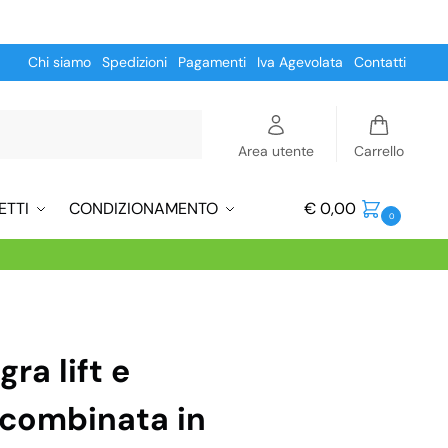
Chi siamo
Spedizioni
Pagamenti
Iva Agevolata
Contatti
Cerca
Area utente
Carrello
ETTI
CONDIZIONAMENTO
€
0,00
0
ra lift e
 combinata in