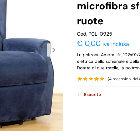
microfibra s
ruote
Cod. P0L-0925
€
0,00
iva inclusa
La poltrona Ambra lift, 102x91x
elettrica dello schienale e della
Dotata di due rotelle, la poltro
(
4
recensioni dei c
Esaurito