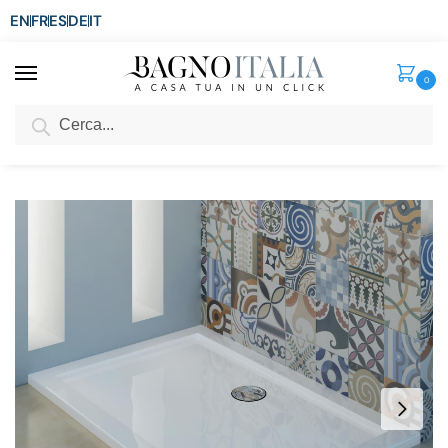
EN
FR
ES
DE
IT
0
Cerca
SCONTO del 3%
per ordini superiori ad € 1.800
Home
Senza categoria
Piatto doccia in acrilico 4cm ultrasottile in diverse misure semicircolare quadrato e rettangolare PA010
/
/