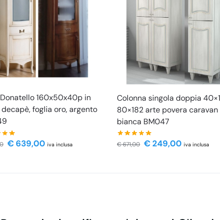
Donatello 160x50x40p in
Colonna singola doppia 40×
 decapè, foglia oro, argento
80×182 arte povera caravan
49
bianca BM047
€
639,00
€
249,00
80
€
671,00
iva inclusa
iva inclusa