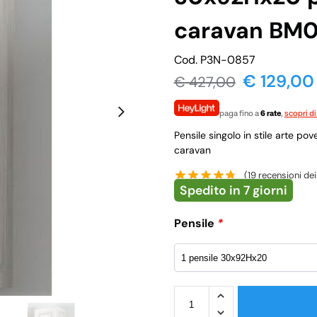
caravan BM
Cod. P3N-0857
€ 129,00
€
427,00
paga fino a
6 rate
,
scopri di
Pensile singolo in stile arte p
caravan
(
19
recensioni dei 
Spedito in 7 giorni
Pensile
*