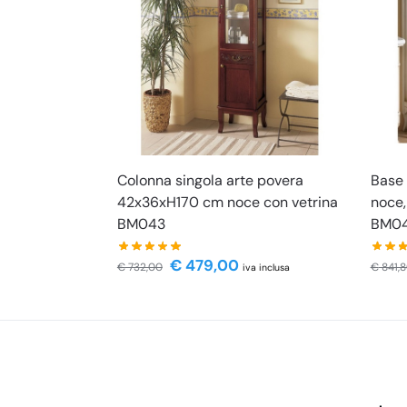
Colonna singola arte povera
Base 
42x36xH170 cm noce con vetrina
noce,
BM043
BM0
€
479,00
€
732,00
€
841,
iva inclusa