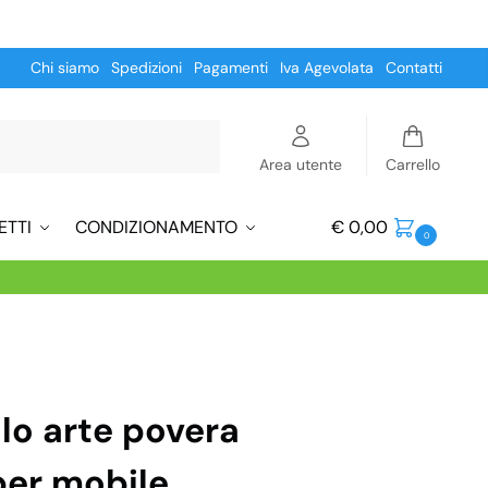
Chi siamo
Spedizioni
Pagamenti
Iva Agevolata
Contatti
Cerca
Area utente
Carrello
ETTI
CONDIZIONAMENTO
€
0,00
0
5
olo arte povera
er mobile