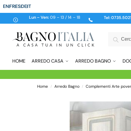
EN
FR
ES
DE
IT
Lun – Ven:
09 – 13 / 14 – 18
Tel:
0735.502
HOME
ARREDO CASA
ARREDO BAGNO
DO
Home
Arredo Bagno
Complementi Arte pove
/
/