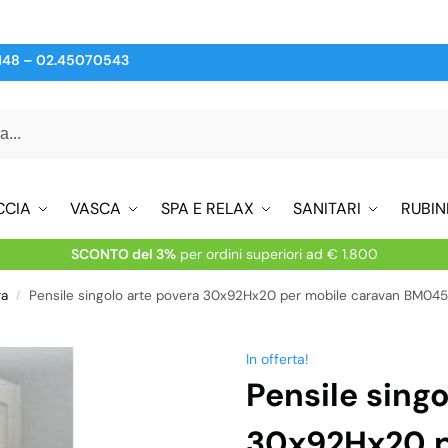
148
–
02.45070543
CCIA
VASCA
SPA E RELAX
SANITARI
RUBIN
SCONTO del 3%
per ordini superiori ad € 1.800
ra
Pensile singolo arte povera 30x92Hx20 per mobile caravan BM04
/
In offerta!
Pensile sing
30x92Hx20 p