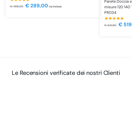
Parete Doccia w
€
289,00
misure 120 140
€
488,00
iva inclusa
PR034
€
519
€
841,80
Le Recensioni verificate dei nostri Clienti