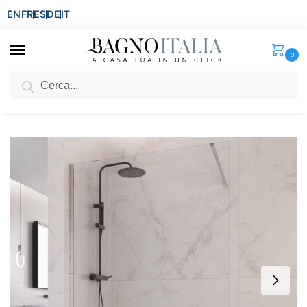
EN
FR
ES
DE
IT
0
Cerca
SCONTO del 3%
per ordini superiori ad € 1.800
Home
Doccia
Porte doccia
Porta doccia walk in
Parete doccia walk-in trasparente con trattamento anti-calcare e disponibile in varie misure PR041
/
/
/
/